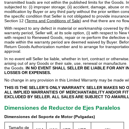
transmitted loads are not within the published limits for the Goods. I
subjected to: (i) improper storage; (ii) accident, damage, abuse or mis
modification by Buyer or any third party without the prior written con
the specific condition that Seller is not obligated to provide insuran
Section 12 (
Terms and Conditions of Sale
) and that there are no fl
With respect to any defect in material or workmanship covered by this 
warranty period, Seller will, at its sole option, (i) with respect to Ne
with respect to Renewed Goods, repair or re-perform the defective se
made within the warranty period are deemed waived by Buyer. Before
Return Goods Authorization number and to arrange for transportation. S
approval.
In no event will Seller be liable, whether in tort, contract or otherwi
arising out of any Goods or their sale, use, renewal or manufacture. Se
the Goods.
IN NO EVENT SHALL SELLER BE LIABLE FOR ANY 
LOSSES OR EXPENSES.
No change in any provision in this Limited Warranty may be made with
THIS IS THE SELLER’S ONLY WARRANTY. SELLER MAKES NO 
ALL IMPLIED WARRANTIES OF MERCHANTABILITY AND/OR FI
EXCLUDED BY SELLER. ALL SALES ARE SUBJECT TO AMARIL
Dimensiones de Reductor de Ejes Paralelos
Dimensiones del Soporte de Motor (Pulgadas)
Tamaño de