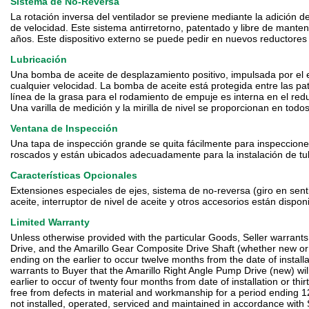
Sistema de No-Reversa
La rotación inversa del ventilador se previene mediante la adición d
de velocidad. Este sistema antirretorno, patentado y libre de mante
años. Este dispositivo externo se puede pedir en nuevos reductores 
Lubricación
Una bomba de aceite de desplazamiento positivo, impulsada por el e
cualquier velocidad. La bomba de aceite está protegida entre las pa
línea de la grasa para el rodamiento de empuje es interna en el redu
Una varilla de medición y la mirilla de nivel se proporcionan en todo
Ventana de Inspección
Una tapa de inspección grande se quita fácilmente para inspecciones
roscados y están ubicados adecuadamente para la instalación de tu
Características Opcionales
Extensiones especiales de ejes, sistema de no-reversa (giro en senti
aceite, interruptor de nivel de aceite y otros accesorios están dispon
Limited Warranty
Unless otherwise provided with the particular Goods, Seller warrants 
Drive, and the Amarillo Gear Composite Drive Shaft (whether new or 
ending on the earlier to occur twelve months from the date of install
warrants to Buyer that the Amarillo Right Angle Pump Drive (new) wil
earlier to occur of twenty four months from date of installation or thi
free from defects in material and workmanship for a period ending 1
not installed, operated, serviced and maintained in accordance with Se