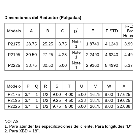
Dimensiones del Reductor (Pulgadas)
F-Ex
1
Modelo
A
B
C
E
F STD
Brg
D
Hous
Note
P2175
28.75
25.25
3.75
1.8740
4.1240
3.9
1
Note
P2195
30.50
27.25
4.25
2.2490
4.6240
4.4
1
Note
P2225
33.75
30.50
5.00
2.9360
5.4990
5.3
1
Modelo
P
Q
R
S
T
U
V
W
X
P2175
3/4
1
1/2
9.00
4.00
5.00
16.75
8.00
17.625
P2195
3/4
1
1/2
9.25
4.50
5.38
18.75
8.00
19.625
P2225
3/4
1
1/2
9.75
5.00
6.00
20.75
9.00
22.688
NOTAS:
1. Para atender las especificaciones del cliente. Para longitudes "D
2. Para XBD = 18".