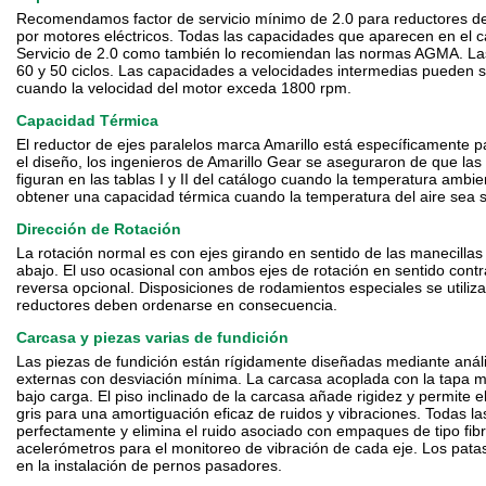
Recomendamos factor de servicio mínimo de 2.0 para reductores de 
por motores eléctricos. Todas las capacidades que aparecen en el cat
Servicio de 2.0 como también lo recomiendan las normas AGMA. Las
60 y 50 ciclos. Las capacidades a velocidades intermedias pueden se
cuando la velocidad del motor exceda 1800 rpm.
Capacidad Térmica
El reductor de ejes paralelos marca Amarillo está específicamente p
el diseño, los ingenieros de Amarillo Gear se aseguraron de que la
figuran en las tablas I y II del catálogo cuando la temperatura amb
obtener una capacidad térmica cuando la temperatura del aire sea s
Dirección de Rotación
La rotación normal es con ejes girando en sentido de las manecillas d
abajo. El uso ocasional con ambos ejes de rotación en sentido cont
reversa opcional. Disposiciones de rodamientos especiales se utilizan
reductores deben ordenarse en consecuencia.
Carcasa y piezas varias de fundición
Las piezas de fundición están rígidamente diseñadas mediante anális
externas con desviación mínima. La carcasa acoplada con la tapa 
bajo carga. El piso inclinado de la carcasa añade rigidez y permite e
gris para una amortiguación eficaz de ruidos y vibraciones. Todas la
perfectamente y elimina el ruido asociado con empaques de tipo fibra
acelerómetros para el monitoreo de vibración de cada eje. Los pata
en la instalación de pernos pasadores.