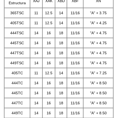
XAJ
XAK
XBD
XBF
XN
Estructura
365TSC
11
12.5
14
11/16
"A" + 3.75
405TSC
11
12.5
14
11/16
"A" + 4.25
444TSC
14
16
18
11/16
"A" + 4.75
445TSC
14
16
18
11/16
"A" + 4.75
447TSC
14
16
18
11/16
"A" + 4.75
449TSC
14
16
18
11/16
"A" + 4.75
405TC
11
12.5
14
11/16
"A" + 7.25
444TC
14
16
18
11/16
"A" + 8.50
445TC
14
16
18
11/16
"A" + 8.50
447TC
14
16
18
11/16
"A" + 8.50
449TC
14
16
18
11/16
"A" + 8.50